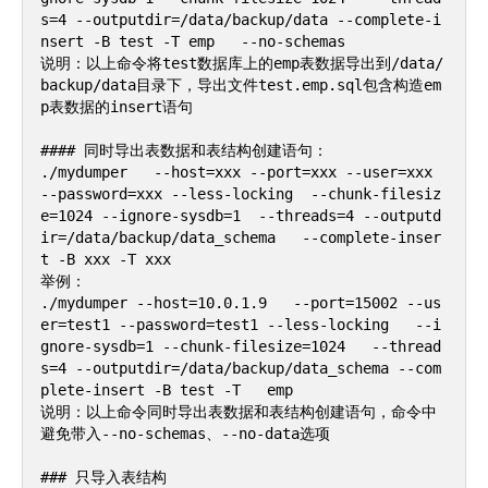
s=4 --outputdir=/data/backup/data --complete-i
nsert -B test -T emp   --no-schemas

说明：以上命令将test数据库上的emp表数据导出到/data/
backup/data目录下，导出文件test.emp.sql包含构造em
p表数据的insert语句

#### 同时导出表数据和表结构创建语句：

./mydumper   --host=xxx --port=xxx --user=xxx 
--password=xxx --less-locking  --chunk-filesiz
e=1024 --ignore-sysdb=1  --threads=4 --outputd
ir=/data/backup/data_schema   --complete-inser
t -B xxx -T xxx

举例：

./mydumper --host=10.0.1.9   --port=15002 --us
er=test1 --password=test1 --less-locking   --i
gnore-sysdb=1 --chunk-filesize=1024   --thread
s=4 --outputdir=/data/backup/data_schema --com
plete-insert -B test -T   emp

说明：以上命令同时导出表数据和表结构创建语句，命令中
避免带入--no-schemas、--no-data选项

### 只导入表结构    
