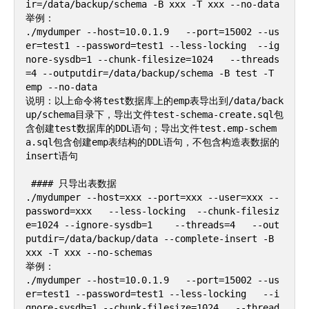
ir=/data/backup/schema -B xxx -T xxx --no-data

举例：

./mydumper --host=10.0.1.9   --port=15002 --us
er=test1 --password=test1 --less-locking  --ig
nore-sysdb=1 --chunk-filesize=1024   --threads
=4 --outputdir=/data/backup/schema -B test -T 
emp --no-data

说明：以上命令将test数据库上的emp表导出到/data/back
up/schema目录下，导出文件test-schema-create.sql包
含创建test数据库的DDL语句；导出文件test.emp-schem
a.sql包含创建emp表结构的DDL语句，不包含构造表数据的
insert语句

 #### 只导出表数据    

./mydumper --host=xxx --port=xxx --user=xxx --
password=xxx   --less-locking  --chunk-filesiz
e=1024 --ignore-sysdb=1    --threads=4   --out
putdir=/data/backup/data --complete-insert -B 
xxx -T xxx --no-schemas

举例：

./mydumper --host=10.0.1.9   --port=15002 --us
er=test1 --password=test1 --less-locking   --i
gnore-sysdb=1 --chunk-filesize=1024   --thread