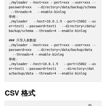
./myloader --host=xxx --port=xxx --user=xxx --
password=xxx   --directory=/data/backup/schema 
 --threads=4   --enable-binlog

举例：

./myloader   --host=10.0.1.9 --port=15002 --us
er=test1 --password=test1   --directory=/data/
backup/schema --threads=4 --enable-binlog

### 只导入表数据    

./myloader --host=xxx --port=xxx --user=xxx --
password=xxx   --directory=/data/backup/data 
  --threads=4 --enable-binlog

举例：

./myloader --host=10.0.1.9   --port=15002 --us
er=test1 --password=test1    --directory=/dat
CSV 格式