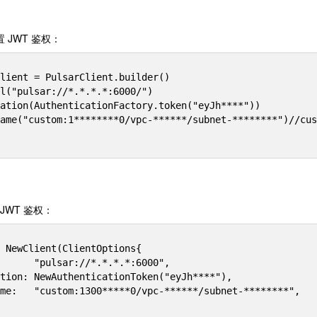
置 JWT 鉴权：
lient = PulsarClient.builder()

JWT 鉴权：
 NewClient(ClientOptions{
