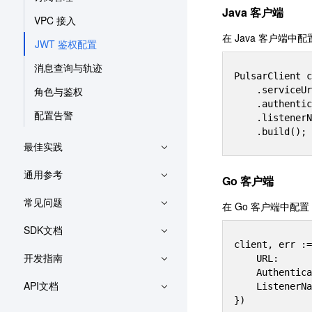
Java 客户端
VPC 接入
在 Java 客户端中配
JWT 鉴权配置
消息查询与轨迹
PulsarClient c
角色与鉴权
    .serviceUrl("pulsar://*.*.*.*:6000/")

    .authentication(AuthenticationFactory.token("eyJh****"))

配置告警
    .listenerName("custom:1********0/vpc-******/subnet-********")//custom:+路由ID

最佳实践
通用参考
Go 客户端
常见问题
在 Go 客户端中配置 
SDK文档
client, err :=
开发指南
    URL:            "pulsar://*.*.*.*:6000",

    Authentication: NewAuthenticationToken("eyJh****"),

API文档
    ListenerName:   "custom:1300*****0/vpc-******/subnet-********",
