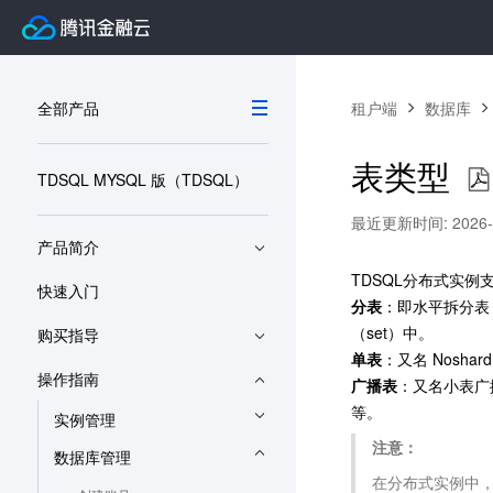
全部产品
租户端
数据库
表类型
TDSQL MYSQL 版（TDSQL）
最近更新时间: 2026-06
产品简介
TDSQL分布式实
快速入门
分表
：即水平拆分表（
（set）中。
购买指导
单表
：又名 Nosh
操作指南
广播表
：又名小表广
等。
实例管理
注意：
数据库管理
在分布式实例中