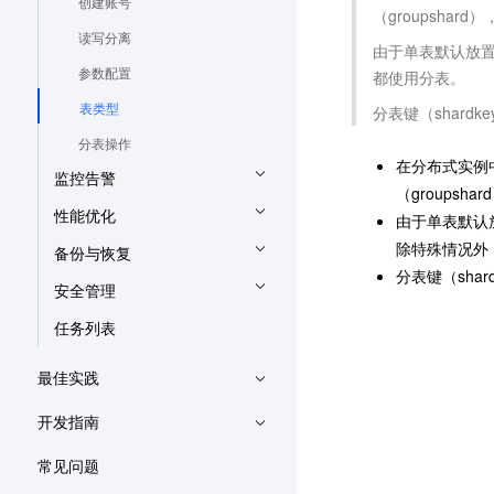
创建账号
（groupsha
读写分离
由于单表默认放置
参数配置
都使用分表。
表类型
分表键（shard
分表操作
在分布式实例
监控告警
（groups
性能优化
由于单表默认放
除特殊情况外
备份与恢复
分表键（sha
安全管理
任务列表
最佳实践
开发指南
常见问题