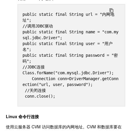
public static final String url = "内网地
址";

//调用JDBC驱动

public static final String name = "com.my
sql.jdbc.Driver"; 

public static final String user = "用户
名";

public static final String password = "密
码";

//JDBC连接

Class.forName("com.mysql.jdbc.Driver"); 

    Connection conn=DriverManager.getConn
ection("url, user, password");

 //关闭连接

Linux 命令行连接
使用云服务器 CVM 访问数据库的内网地址。CVM 和数据库要在