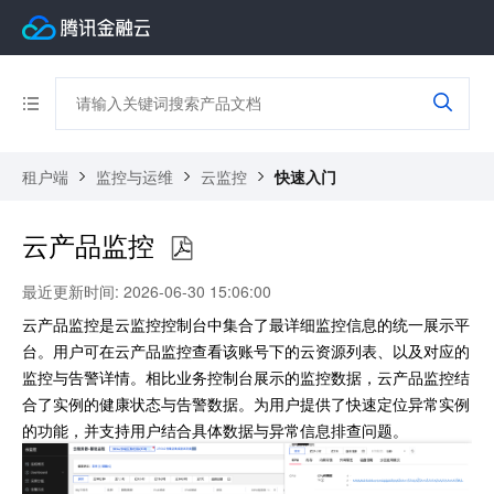
租户端
监控与运维
云监控
快速入门
云产品监控
最近更新时间: 2026-06-30 15:06:00
云产品监控是云监控控制台中集合了最详细监控信息的统一展示平
台。用户可在云产品监控查看该账号下的云资源列表、以及对应的
监控与告警详情。相比业务控制台展示的监控数据，云产品监控结
合了实例的健康状态与告警数据。为用户提供了快速定位异常实例
的功能，并支持用户结合具体数据与异常信息排查问题。