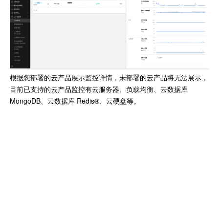
根据您部署的云产品展示监控详情，未部署的云产品将无法展示，
目前已支持的云产品监控有云服务器、负载均衡、云数据库
MongoDB、云数据库 Redis®、云硬盘等。