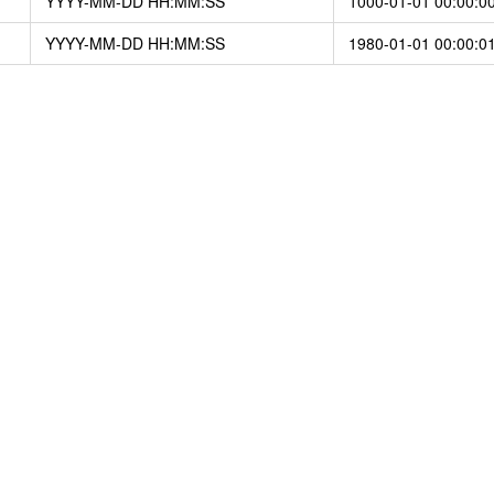
YYYY-MM-DD HH:MM:SS
1000-01-01 00:00:00
YYYY-MM-DD HH:MM:SS
1980-01-01 00:00:0