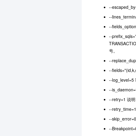
--escape
--lines_term
--fields_
--prefix_sq
TRANSACT
号。
--replace
--fields=
--log_le
--is_dae
--retry
--retry_t
--skip_
--Breakpo