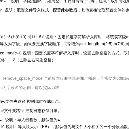
enclosed=" " 说明：字段括起符，如为空(" "),双引号号(""")等，注意：
g=load.ini 说明：配置文件导入模式，配置此参数后，其他直接读取配置文件
ngth= "a(1:5),b(6:10),c(11:15)" 说明：固定长度字符解析入库
入为字段。如果要更换字段顺序，可以改写set_length: b(2:5),a(7:9),c(1
e_space_mode=0 说明：固定长度字符解析入库时，设置去除空格的方
空格），2（去除左右两边空格）
gth、remove_space_mode 当前版本仅兼容单表和广播表，且需要为utf8
、c为字段名的示例，请以实际为准；
e_path=/文件夹路径 控制临时存储目录。
e_path=/文件夹路径 控制日志存储目录。
_num=1 说明：导入线程数，默认值为4
size=10 说明：导入块大小（KB），默认值为与文件大小相关的一个分段函数,当设