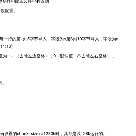
双引号在命令行和配置文件中有区别
的参数配置。
时，将该表字段a每一行的第1到5字节导入，字段为b第6到10字节导入，字段为c
1:13)
式。取值为：-1（去除左边空格），0（默认值，不去除左右空格），
编码。
置的chunk_size<=1280k时，其都是以128k运行的。