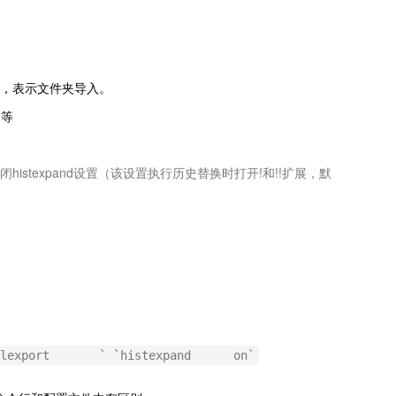
;当为目录时，表示文件夹导入。
)等
关闭histexpand设置（该设置执行历史替换时打开!和!!扩展，默
allexport ` `histexpand on`