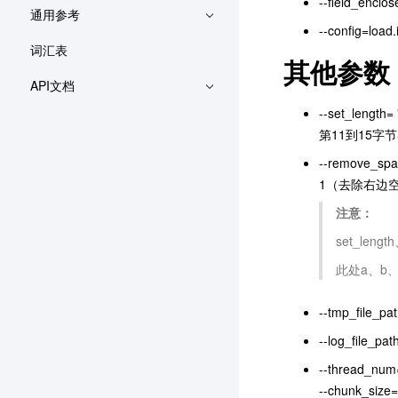
--field_
通用参考
--confi
词汇表
其他参数
API文档
--set_le
第11到15字节导
--remov
1（去除右边
注意：
set_len
此处a、b
--tmp_fil
--log_fil
--thread
--chunk_