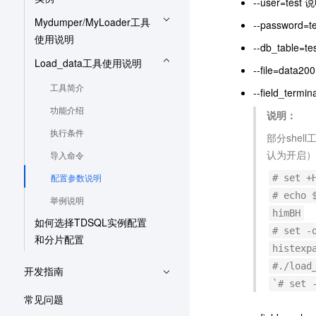
--user=te
Mydumper/MyLoader工具
--password
使用说明
--db_table
Load_data工具使用说明
--file=dat
工具简介
--field_ter
功能介绍
说明：
执行条件
部分shel
认为开启）
导入命令
配置参数说明
# set 
# echo 
举例说明
himBH
如何选择TDSQL实例配置
# set -
和分片配置
histexp
#./loa
开发指南
`# se
常见问题