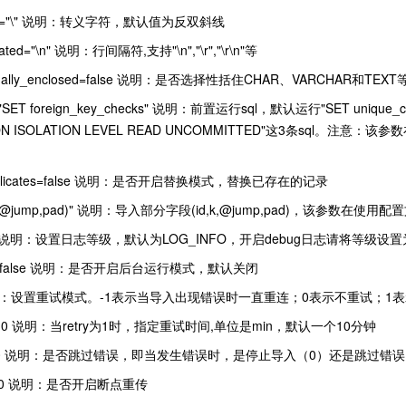
d_by="\" 说明：转义字符，默认值为反双斜线
inated="\n" 说明：行间隔符,支持"\n","\r","\r\n"等
optionally_enclosed=false 说明：是否选择性括住CHAR、VARCHAR和T
ls="SET foreign_key_checks" 说明：前置运行sql，默认运行"SET unique_check
ION ISOLATION LEVEL READ UNCOMMITTED"这3条s
_duplicates=false 说明：是否开启替换模式，替换已存在的记录
"(id,k,@jump,pad)" 说明：导入部分字段(id,k,@jump,pad)，该参数
vel=5 说明：设置日志等级，默认为LOG_INFO，开启debug日志请将等级设置
mon=false 说明：是否开启后台运行模式，默认关闭
=1 说明：设置重试模式。-1表示当导入出现错误时一直重连；0表示不重试；1表示
ime=10 说明：当retry为1时，指定重试时间,单位是min，默认一个10分钟
error=0 说明：是否跳过错误，即当发生错误时，是停止导入（0）还是跳过错
int=0 说明：是否开启断点重传