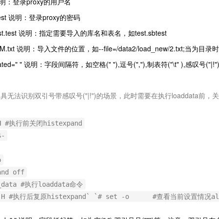
st 说明：登录proxy的用户名
=test 说明：登录proxy的密码
=test.test 说明：指定需要导入的库名和表名，如test.sbtest
a200M.txt 说明：导入文件的位置，如--file=/data2/load_new/2.txt
minated=" " 说明：字段间隔符，如空格(" "),逗号(","),制表符("\t" ),感叹号("|!"
l工具无法识别双引号带感叹号("|!")的场景，此时需要在执行loaddata前，
+H #执行前关闭histexpand
$-
o
and off
d_data #执行loaddata命令
t -H #执行后复原histexpand` `# set -o #查看当前设置情况