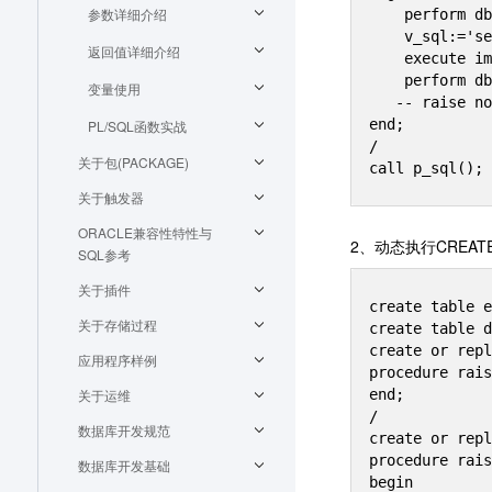
参数详细介绍
    perform dbms_output.serveroutput('t');

    v_sql:='select sal from emp where empno=:id';

返回值详细介绍
    execute immediate v_sql into vret using 7521;

    perform dbms_output.put_line(vret);

变量使用
   -- raise notice 'vret=%',vret;

end;

PL/SQL函数实战
/

关于包(PACKAGE)
关于触发器
ORACLE兼容性特性与
2、动态执行CREATE
SQL参考
关于插件
create table e
关于存储过程
create table d
create or repl
应用程序样例
procedure rais
关于运维
end;

/

数据库开发规范
create or repl
procedure rais
数据库开发基础
begin
