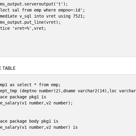
 TABLE
mp1 as select * from emp;

ept_tmp (deptno number(2),dname varchar2(14),loc varchar
ace package pkg1 is

e_salary(v1 number,v2 number);

ace package body pkg1 is

e_salary(v1 number,v2 number) is
