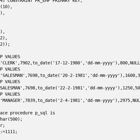
4) CONSTRAINT PK_EMP PRIMARY KEY,

(10),

),

),

2),

2));

P VALUES

'CLERK',7902,to_date('17-12-1980','dd-mm-yyyy'),800,NULL
P VALUES

'SALESMAN',7698,to_date('20-2-1981','dd-mm-yyyy'),1600,3
P VALUES

SALESMAN',7698,to_date('22-2-1981','dd-mm-yyyy'),1250,50
P VALUES

'MANAGER',7839,to_date('2-4-1981','dd-mm-yyyy'),2975,NUL
ace procedure p_sql is
