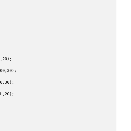
,20);

00,30);

0,30);

L,20);
