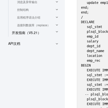
消息及异常输出
   update emp1 set sal=sal+v2 where empno=v1;

end;

控制结构
end;

应用程序语法介绍
/

DECLARE

连接到数据库（replace）
   sql_stmt    VARCHAR2(200);

   plsql_block VARCHAR2(500);

开发指南（V5.21）
   emp_id      NUMBER(4) := 7566;

   salary      NUMBER(7,2);

API文档
   dept_id     NUMBER(2) := 50;

   dept_name   VARCHAR2(14) := 'PERSONNEL';

   location    VARCHAR2(13) := 'DALLAS';

   emp_rec     emp%ROWTYPE;

BEGIN

   EXECUTE IMMEDIATE 'CREATE TABLE using_t (id NUMBER, amt NUMBER)';

   sql_stmt := 'INSERT INTO dept_tmp VALUES (:1, :2, :3)';

   EXECUTE IMMEDIATE sql_stmt USING dept_id, dept_name, location;

   sql_stmt := 'SELECT * FROM emp WHERE empno = :id';

   EXECUTE IMMEDIATE sql_stmt INTO emp_rec USING emp_id;

  -- plsql_block := 'BEGIN pkg1.raise_salary(:id, :amt); END;';

   plsql_block:='call pkg1.raise_salary(:id, :amt)';

   EXECUTE IMMEDIATE plsql_block USING 7788, 500;
