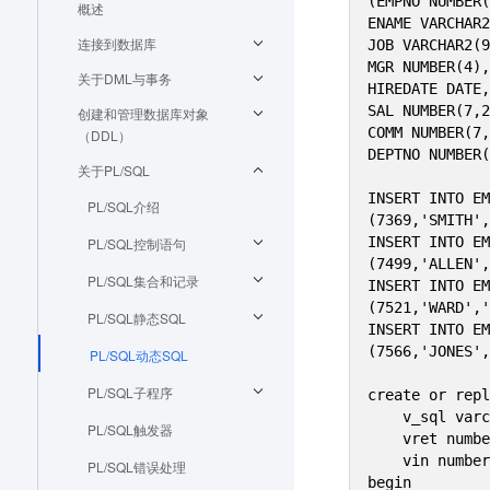
(EMPNO NUMBER(
概述
ENAME VARCHAR2
连接到数据库
JOB VARCHAR2(9
MGR NUMBER(4),

关于DML与事务
HIREDATE DATE,

SAL NUMBER(7,2
创建和管理数据库对象
COMM NUMBER(7,
（DDL）
DEPTNO NUMBER(
关于PL/SQL
INSERT INTO EM
PL/SQL介绍
(7369,'SMITH',
INSERT INTO EM
PL/SQL控制语句
(7499,'ALLEN',
PL/SQL集合和记录
INSERT INTO EM
(7521,'WARD','
PL/SQL静态SQL
INSERT INTO EM
(7566,'JONES',
PL/SQL动态SQL
PL/SQL子程序
create or repl
    v_sql varchar(500);

PL/SQL触发器
    vret number;

    vin number:=1111;

PL/SQL错误处理
begin
