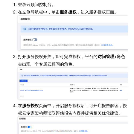
登录云顾问控制台。
在左侧导航栏中，单击
服务授权
，进入服务授权页面。
打开服务授权开关，即可完成授权，平台的
访问管理>角色
会出现一个专属云顾问的角色。
在
服务授权
页面中，开启服务授权后，可开启报告解读，授
权云专家架构师读取评估报告内容并提供相关优化建议。